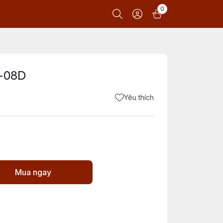
0
-08D
Yêu thích
Mua ngay