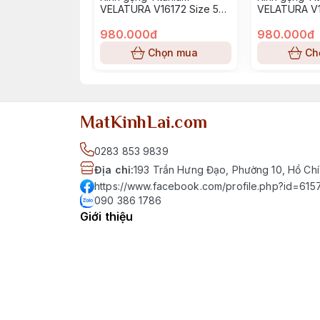
VELATURA V16172 Size 52-
VELATURA V1
16-145
16-145
980.000đ
980.000đ
Chọn mua
Ch
MatKinhLai.com
0283 853 9839
Địa chỉ
:
193 Trần Hưng Đạo, Phường 10, Hồ Chí
https://www.facebook.com/profile.php?id=6
090 386 1786
Giới thiệu