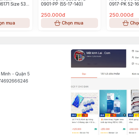
6171 Size 53-
0901-PP (55-17-140)
0917-PK 52-16
250.000đ
250.000đ
ọn mua
Chọn mua
Chọ
 Minh - Quận 5
1574692666246