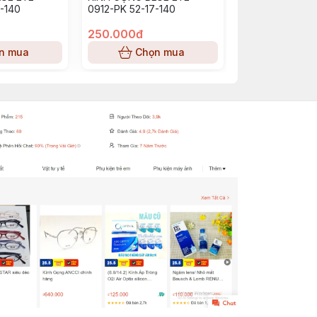
-140
0912-PK 52-17-140
BE0913_PP (53-
250.000đ
250.000đ
n mua
Chọn mua
Chọn