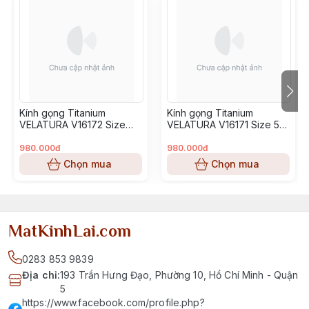
Kính gọng Titanium
Kính gọng Titanium
VELATURA V16172 Size
VELATURA V16171 Size 53-
52-16-145
16-145
980.000đ
980.000đ
Chọn mua
Chọn mua
MatKinhLai.com
0283 853 9839
Địa chỉ
:
193 Trần Hưng Đạo, Phường 10, Hồ Chí Minh - Quận
5
https://www.facebook.com/profile.php?