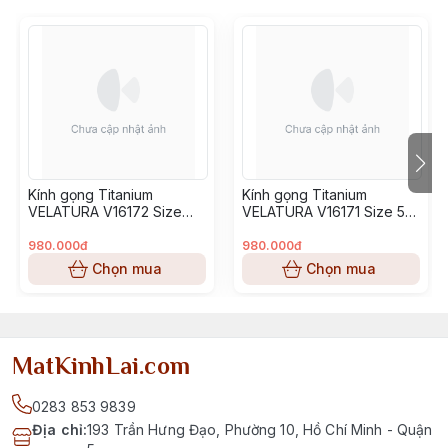
Kính gọng Titanium
Kính gọng Titanium
VELATURA V16172 Size
VELATURA V16171 Size 53-
52-16-145
16-145
980.000đ
980.000đ
Chọn mua
Chọn mua
MatKinhLai.com
0283 853 9839
Địa chỉ
:
193 Trần Hưng Đạo, Phường 10, Hồ Chí Minh - Quận