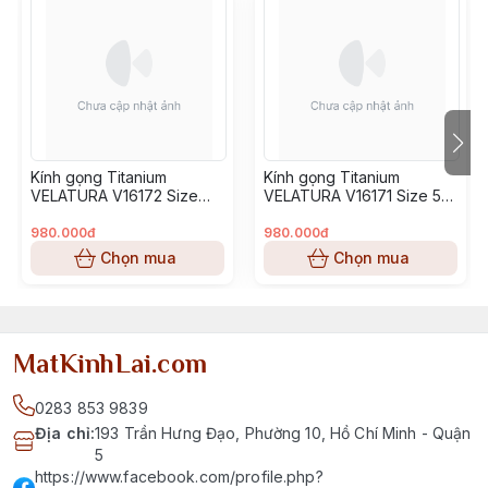
Kính gọng Titanium
Kính gọng Titanium
VELATURA V16172 Size
VELATURA V16171 Size 53-
52-16-145
16-145
980.000đ
980.000đ
Chọn mua
Chọn mua
MatKinhLai.com
0283 853 9839
Địa chỉ
:
193 Trần Hưng Đạo, Phường 10, Hồ Chí Minh - Quận
5
https://www.facebook.com/profile.php?