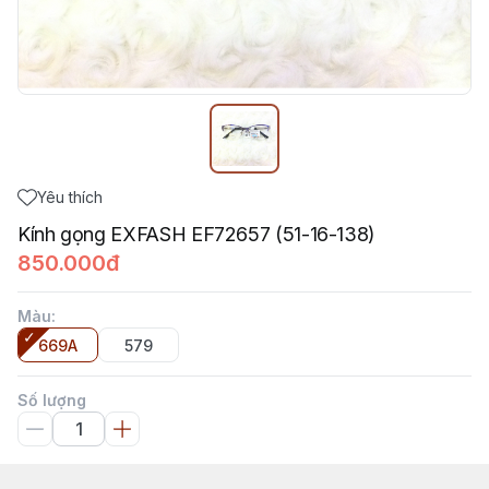
Yêu thích
Kính gọng EXFASH EF72657 (51-16-138)
850.000đ
Màu
:
669A
579
Số lượng