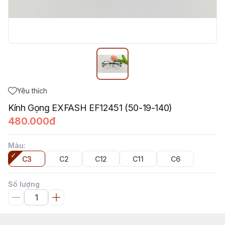
Yêu thích
Kính Gọng EXFASH EF12451 (50-19-140)
480.000đ
Màu
:
C3
C2
C12
C11
C6
Số lượng