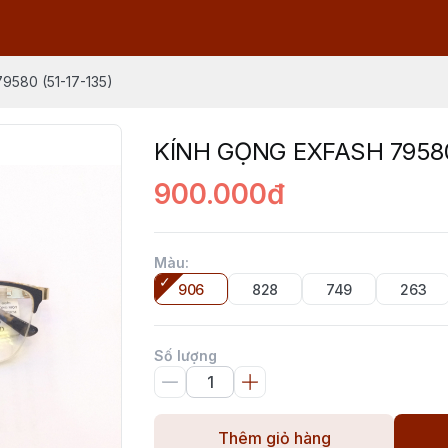
580 (51-17-135)
KÍNH GỌNG EXFASH 79580
900.000đ
Màu
:
906
828
749
263
Số lượng
Thêm giỏ hàng