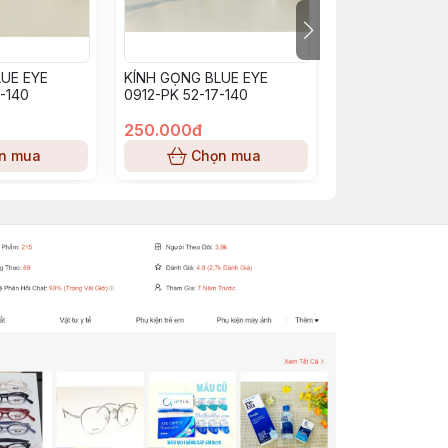
UE EYE
KÍNH GỌNG BLUE EYE
KÍNH GỌNG BL
-140
0912-PK 52-17-140
BE0913_PP (53-
250.000đ
250.000đ
n mua
Chọn mua
Chọn