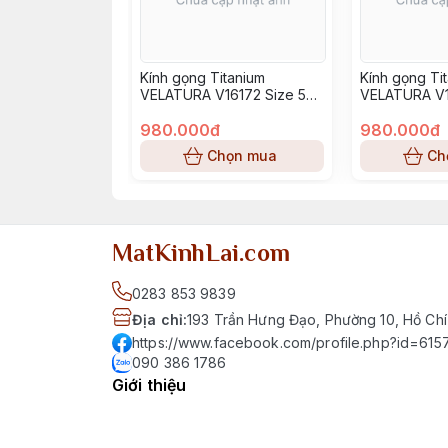
Kính gọng Titanium
Kính gọng Ti
VELATURA V16172 Size 52-
VELATURA V1
16-145
16-145
980.000đ
980.000đ
Chọn mua
Ch
MatKinhLai.com
0283 853 9839
Địa chỉ
:
193 Trần Hưng Đạo, Phường 10, Hồ Chí
https://www.facebook.com/profile.php?id=6
090 386 1786
Giới thiệu