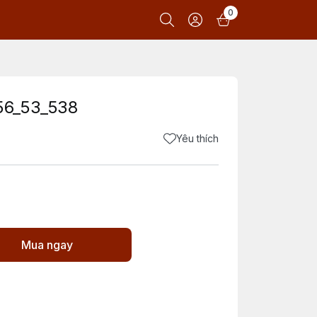
0
56_53_538
Yêu thích
Mua ngay