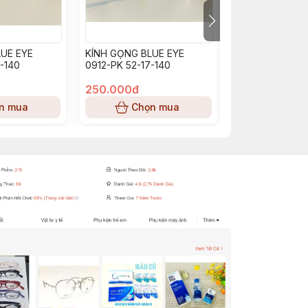
UE EYE
KÍNH GỌNG BLUE EYE
KÍNH GỌNG BL
-140
0912-PK 52-17-140
BE0913_PP (53-
250.000đ
250.000đ
n mua
Chọn mua
Chọn