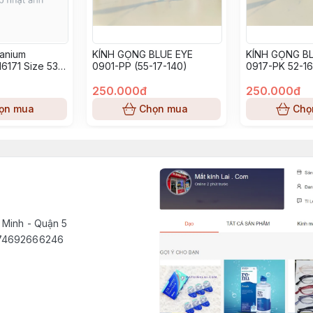
tanium
KÍNH GỌNG BLUE EYE
KÍNH GỌNG BL
6171 Size 53-
0901-PP (55-17-140)
0917-PK 52-16
250.000đ
250.000đ
ọn mua
Chọn mua
Chọ
 Minh - Quận 5
1574692666246