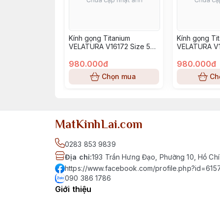
Kính gọng Titanium
Kính gọng Ti
VELATURA V16172 Size 52-
VELATURA V1
16-145
16-145
980.000đ
980.000đ
Chọn mua
Ch
MatKinhLai.com
0283 853 9839
Địa chỉ
:
193 Trần Hưng Đạo, Phường 10, Hồ Chí
https://www.facebook.com/profile.php?id=6
090 386 1786
Giới thiệu