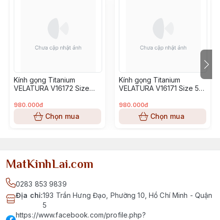
Kính gọng Titanium
Kính gọng Titanium
VELATURA V16172 Size
VELATURA V16171 Size 53-
52-16-145
16-145
980.000đ
980.000đ
Chọn mua
Chọn mua
MatKinhLai.com
0283 853 9839
Địa chỉ
:
193 Trần Hưng Đạo, Phường 10, Hồ Chí Minh - Quận
5
https://www.facebook.com/profile.php?