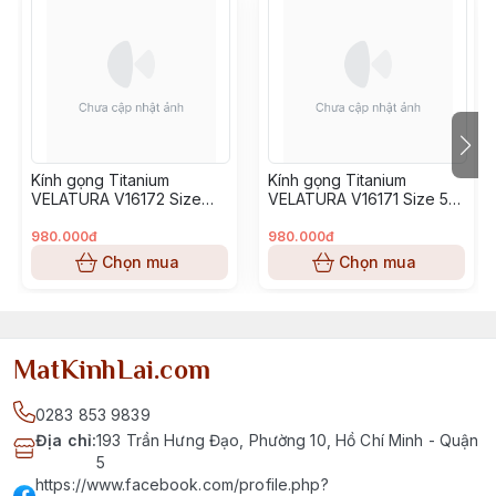
Kính gọng Titanium
Kính gọng Titanium
VELATURA V16172 Size
VELATURA V16171 Size 53-
52-16-145
16-145
980.000đ
980.000đ
Chọn mua
Chọn mua
MatKinhLai.com
0283 853 9839
Địa chỉ
:
193 Trần Hưng Đạo, Phường 10, Hồ Chí Minh - Quận
5
https://www.facebook.com/profile.php?