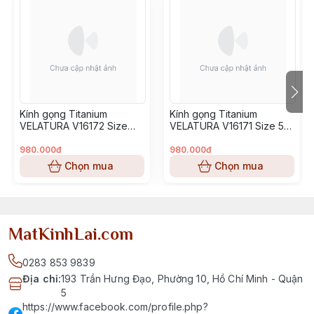
Kính gọng Titanium
Kính gọng Titanium
VELATURA V16172 Size
VELATURA V16171 Size 53-
52-16-145
16-145
980.000đ
980.000đ
Chọn mua
Chọn mua
MatKinhLai.com
0283 853 9839
Địa chỉ
:
193 Trần Hưng Đạo, Phường 10, Hồ Chí Minh - Quận
5
https://www.facebook.com/profile.php?