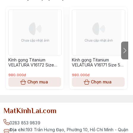
Kính gọng Titanium
Kính gọng Titanium
VELATURA V16172 Size
VELATURA V16171 Size 53-
52-16-145
16-145
980.000đ
980.000đ
Chọn mua
Chọn mua
MatKinhLai.com
0283 853 9839
Địa chỉ
:
193 Trần Hưng Đạo, Phường 10, Hồ Chí Minh - Quận