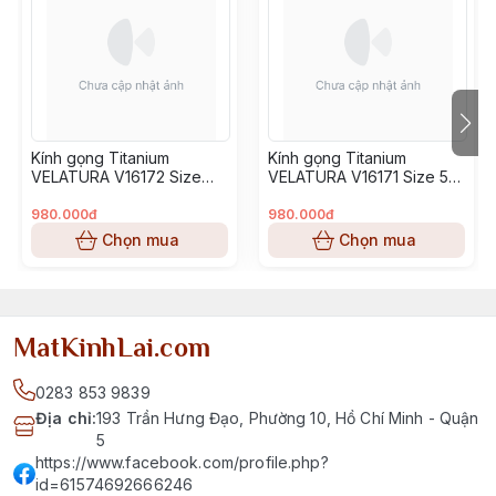
Kính gọng Titanium
Kính gọng Titanium
VELATURA V16172 Size
VELATURA V16171 Size 53-
52-16-145
16-145
980.000đ
980.000đ
Chọn mua
Chọn mua
MatKinhLai.com
0283 853 9839
Địa chỉ
:
193 Trần Hưng Đạo, Phường 10, Hồ Chí Minh - Quận
5
https://www.facebook.com/profile.php?
id=61574692666246