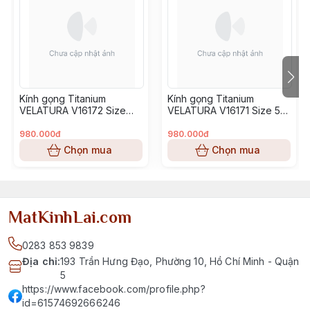
Kính gọng Titanium
Kính gọng Titanium
VELATURA V16172 Size
VELATURA V16171 Size 53-
52-16-145
16-145
980.000đ
980.000đ
Chọn mua
Chọn mua
MatKinhLai.com
0283 853 9839
Địa chỉ
:
193 Trần Hưng Đạo, Phường 10, Hồ Chí Minh - Quận
5
https://www.facebook.com/profile.php?
id=61574692666246