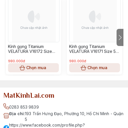
Kính gọng Titanium
Kính gọng Titanium
VELATURA V16172 Size
VELATURA V16171 Size 53-
52-16-145
16-145
980.000đ
980.000đ
Chọn mua
Chọn mua
MatKinhLai.com
0283 853 9839
Địa chỉ
:
193 Trần Hưng Đạo, Phường 10, Hồ Chí Minh - Quận
5
https://www.facebook.com/profile.php?