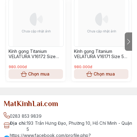
Kính gọng Titanium
Kính gọng Titanium
VELATURA V16172 Size
VELATURA V16171 Size 53-
52-16-145
16-145
980.000đ
980.000đ
Chọn mua
Chọn mua
MatKinhLai.com
0283 853 9839
Địa chỉ
:
193 Trần Hưng Đạo, Phường 10, Hồ Chí Minh - Quận
5
https://www.facebook.com/profile.php?