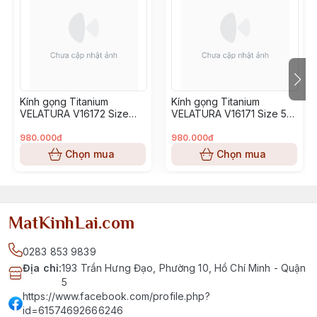
Kính gọng Titanium
Kính gọng Titanium
VELATURA V16172 Size
VELATURA V16171 Size 53-
52-16-145
16-145
980.000đ
980.000đ
Chọn mua
Chọn mua
MatKinhLai.com
0283 853 9839
Địa chỉ
:
193 Trần Hưng Đạo, Phường 10, Hồ Chí Minh - Quận
5
https://www.facebook.com/profile.php?
id=61574692666246