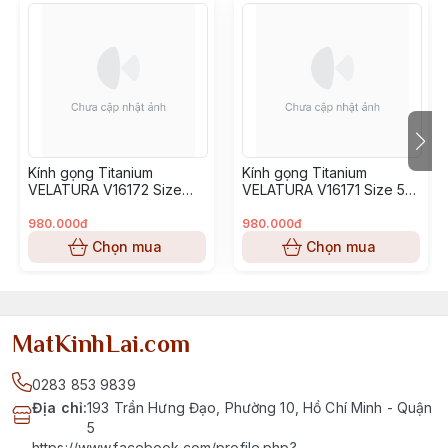
Kính gọng Titanium
Kính gọng Titanium
VELATURA V16172 Size
VELATURA V16171 Size 53-
52-16-145
16-145
980.000đ
980.000đ
Chọn mua
Chọn mua
MatKinhLai.com
0283 853 9839
Địa chỉ
:
193 Trần Hưng Đạo, Phường 10, Hồ Chí Minh - Quận
5
https://www.facebook.com/profile.php?