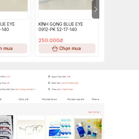
UE EYE
KÍNH GỌNG BLUE EYE
KÍNH GỌNG BL
-140
0912-PK 52-17-140
BE0913_PP (53-
250.000đ
250.000đ
n mua
Chọn mua
Chọn