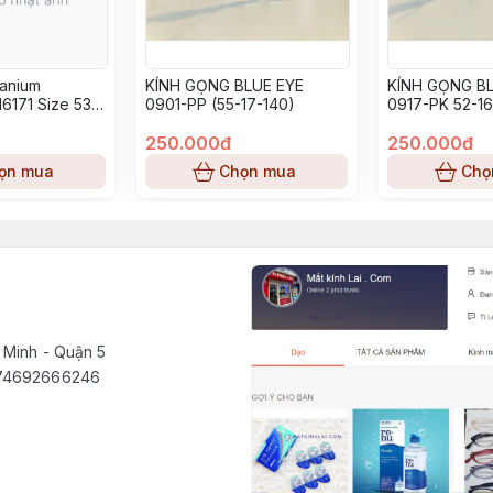
tanium
KÍNH GỌNG BLUE EYE
KÍNH GỌNG BL
6171 Size 53-
0901-PP (55-17-140)
0917-PK 52-16
250.000đ
250.000đ
ọn mua
Chọn mua
Chọ
 Minh - Quận 5
1574692666246