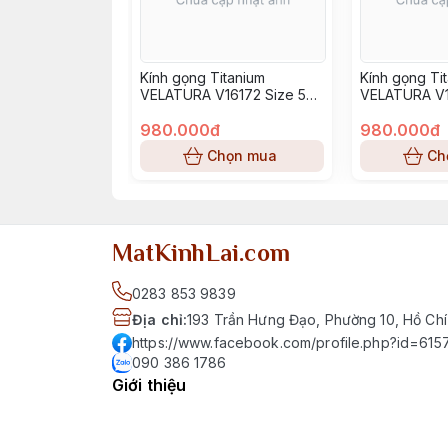
Kính gọng Titanium
Kính gọng Ti
VELATURA V16172 Size 52-
VELATURA V1
16-145
16-145
980.000đ
980.000đ
Chọn mua
Ch
MatKinhLai.com
0283 853 9839
Địa chỉ
:
193 Trần Hưng Đạo, Phường 10, Hồ Chí
https://www.facebook.com/profile.php?id=6
090 386 1786
Giới thiệu