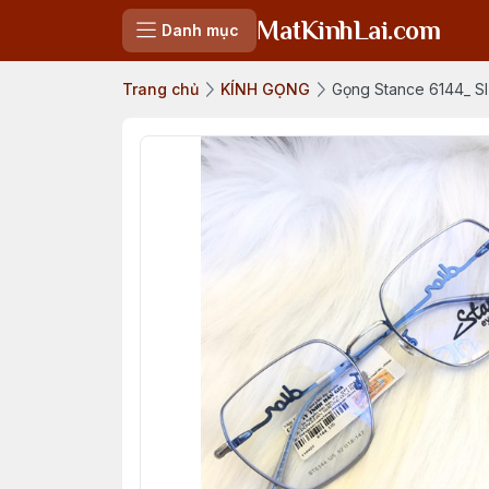
MatKinhLai.com
Danh mục
Trang chủ
KÍNH GỌNG
Gọng Stance 6144_ SI