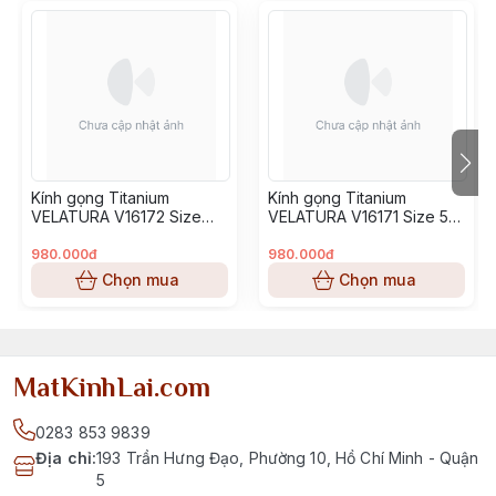
Kính gọng Titanium
Kính gọng Titanium
VELATURA V16172 Size
VELATURA V16171 Size 53-
52-16-145
16-145
980.000đ
980.000đ
Chọn mua
Chọn mua
MatKinhLai.com
0283 853 9839
Địa chỉ
:
193 Trần Hưng Đạo, Phường 10, Hồ Chí Minh - Quận
5