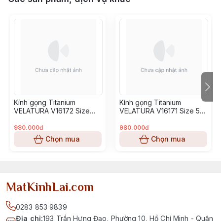
Kính gọng Titanium
Kính gọng Titanium
VELATURA V16172 Size
VELATURA V16171 Size 53-
52-16-145
16-145
980.000đ
980.000đ
Chọn mua
Chọn mua
MatKinhLai.com
0283 853 9839
Địa chỉ
:
193 Trần Hưng Đạo, Phường 10, Hồ Chí Minh - Quận