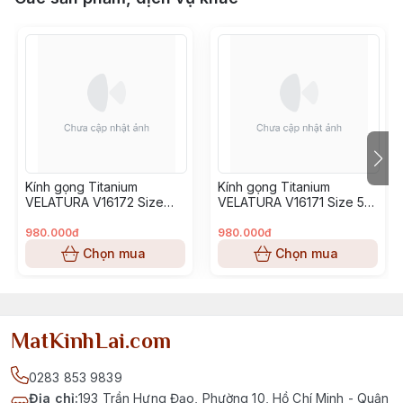
Kính gọng Titanium
Kính gọng Titanium
VELATURA V16172 Size
VELATURA V16171 Size 53-
52-16-145
16-145
980.000đ
980.000đ
Chọn mua
Chọn mua
MatKinhLai.com
0283 853 9839
Địa chỉ
:
193 Trần Hưng Đạo, Phường 10, Hồ Chí Minh - Quận