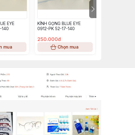
UE EYE
KÍNH GỌNG BLUE EYE
KÍNH GỌNG BL
-140
0912-PK 52-17-140
BE0913_PP (53-
250.000đ
250.000đ
n mua
Chọn mua
Chọn