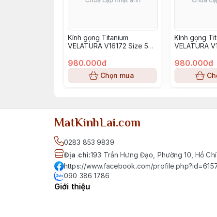
Kính gọng Titanium
Kính gọng Ti
VELATURA V16172 Size 52-
VELATURA V1
16-145
16-145
980.000đ
980.000đ
Chọn mua
Ch
MatKinhLai.com
0283 853 9839
Địa chỉ
:
193 Trần Hưng Đạo, Phường 10, Hồ Chí
https://www.facebook.com/profile.php?id=6
090 386 1786
Giới thiệu