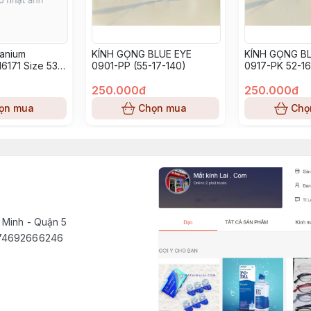
tanium
KÍNH GỌNG BLUE EYE
KÍNH GỌNG BL
6171 Size 53-
0901-PP (55-17-140)
0917-PK 52-16
250.000đ
250.000đ
ọn mua
Chọn mua
Chọ
 Minh - Quận 5
1574692666246