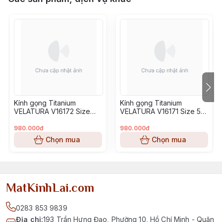
Kính gọng Titanium
Kính gọng Titanium
VELATURA V16172 Size
VELATURA V16171 Size 53-
52-16-145
16-145
980.000đ
980.000đ
Chọn mua
Chọn mua
MatKinhLai.com
0283 853 9839
Địa chỉ
:
193 Trần Hưng Đạo, Phường 10, Hồ Chí Minh - Quận