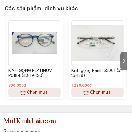
Các sản phẩm, dịch vụ khác
KÍNH GỌNG PLATINUM
Kính gọng Parim 53001 (51-
P0184 (43-19-130)
15-139)
300.000đ
1.220.000đ
Chọn mua
Chọn mua
MatKinhLai.com