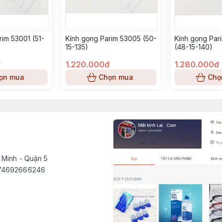
rim 53001 (51-
Kính gọng Parim 53005 (50-
Kính gọng Par
15-135)
(48-15-140)
đ
1.220.000đ
1.280.000đ
ọn mua
Chọn mua
Chọ
 Minh - Quận 5
1574692666246