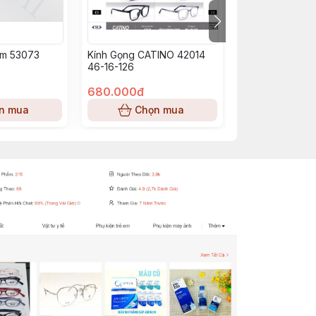
im 53073
Kính Gọng CATINO 42014
Gọng Kính ExF
46-16-126
c02
680.000đ
680.000đ
n mua
Chọn mua
Chọn