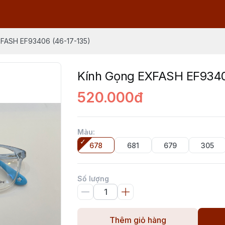
XFASH EF93406 (46-17-135)
Kính Gọng EXFASH EF9340
520.000đ
Màu
:
678
681
679
305
Số lượng
Thêm giỏ hàng