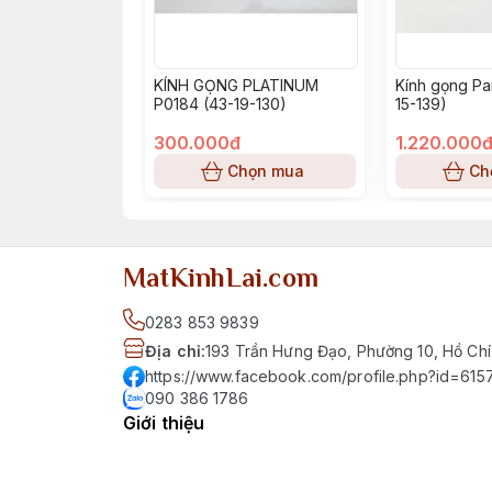
KÍNH GỌNG PLATINUM
Kính gọng Pa
P0184 (43-19-130)
15-139)
300.000đ
1.220.000
Chọn mua
Ch
MatKinhLai.com
0283 853 9839
Địa chỉ
:
193 Trần Hưng Đạo, Phường 10, Hồ Chí
https://www.facebook.com/profile.php?id=6
090 386 1786
Giới thiệu