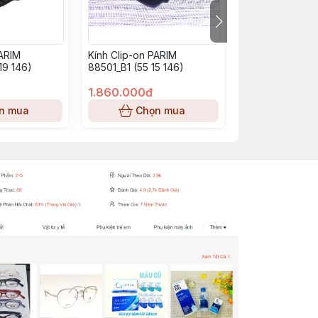
PARIM
Kính Clip-on PARIM
KÍNH GỌNG PAR
19 146)
88501_B1 (55 15 146)
R1 (53 14 143)
1.860.000đ
1.798.000đ
n mua
Chọn mua
Chọn