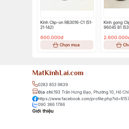
Kính Clip-on RB3016-C1 (51-
Kính gọng Cl
21-142)
96045 B1 (53
600.000đ
2.600.000
Chọn mua
Ch
MatKinhLai.com
0283 853 9839
Địa chỉ
:
193 Trần Hưng Đạo, Phường 10, Hồ Chí
https://www.facebook.com/profile.php?id=6
090 386 1786
Giới thiệu