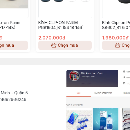
ip-on Parim
KÍNH CLIP-ON PARIM
Kính Clip-on 
-17-148)
PG81604_B1 (54 18 146)
88602_B1 (50 
đ
2.070.000đ
1.980.000đ
ọn mua
Chọn mua
Chọ
 Minh - Quận 5
1574692666246