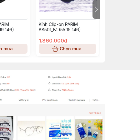
PARIM
Kính Clip-on PARIM
KÍNH GỌNG PAR
19 146)
88501_B1 (55 15 146)
R1 (53 14 143)
1.860.000đ
1.798.000đ
n mua
Chọn mua
Chọn