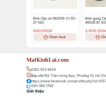
Kính Clip-on RB3016-C1 (51-
Kính gọng Cl
21-142)
96045 B1 (53
600.000đ
2.600.000
Chọn mua
Ch
MatKinhLai.com
0283 853 9839
Địa chỉ
:
193 Trần Hưng Đạo, Phường 10, Hồ Chí
https://www.facebook.com/profile.php?id=6
090 386 1786
Giới thiệu