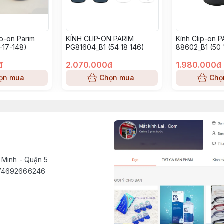
ip-on Parim
KÍNH CLIP-ON PARIM
Kính Clip-on 
-17-148)
PG81604_B1 (54 18 146)
88602_B1 (50 
đ
2.070.000đ
1.980.000đ
ọn mua
Chọn mua
Chọ
 Minh - Quận 5
1574692666246